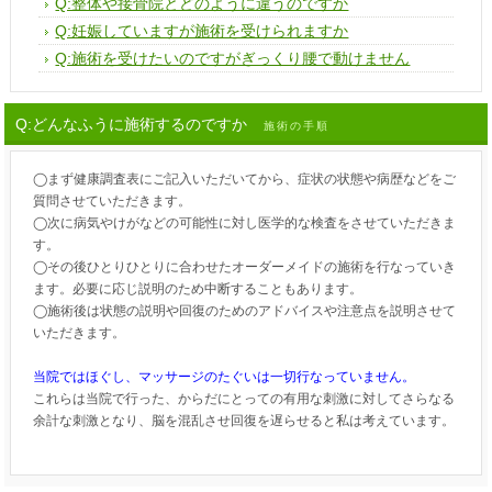
Q:整体や接骨院とどのように違うのですか
Q:妊娠していますが施術を受けられますか
Q:施術を受けたいのですがぎっくり腰で動けません
Q:どんなふうに施術するのですか
施術の手順
◯まず健康調査表にご記入いただいてから、症状の状態や病歴などをご
質問させていただきます。
◯次に病気やけがなどの可能性に対し医学的な検査をさせていただきま
す。
◯その後ひとりひとりに合わせたオーダーメイドの施術を行なっていき
ます。必要に応じ説明のため中断することもあります。
◯施術後は状態の説明や回復のためのアドバイスや注意点を説明させて
いただきます。
当院ではほぐし、マッサージのたぐいは一切行なっていません。
これらは当院で行った、からだにとっての有用な刺激に対してさらなる
余計な刺激となり、脳を混乱させ回復を遅らせると私は考えています。