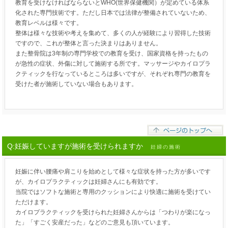
教育を受けなければならないとWHO(世界保健機関）が定めている体系
化された専門技術です。ただし日本では法律が整備されていないため、
教育レベルは様々です。
整体は様々な技術や考えを集めて、多くの人が経験により習得した技術
ですので、これが整体と言った決まりはありません。
また整骨院は3年制の専門学校での教育を受け、国家資格を持ったもの
が急性の症状、外傷に対して施術する所です。マッサージやカイロプラ
クティックを行なっているところは多いですが、それぞれ専門の教育を
受けた者が施術していない場合もあります。
Q:妊娠していますが施術を受けられますか
妊婦の施術
妊娠に伴い腰痛や肩こりを始めとして様々な症状を持った方が多いです
が、カイロプラクティックは妊婦さんにも有効です。
当院ではソフトな施術と専用のクッションにより快適に施術を受けてい
ただけます。
カイロプラクティックを受けられた妊婦さんからは「つわりが楽になっ
た」「すごく安産だった」などのご意見も頂いています。