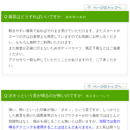
Q:服装はどうすればいいですか
施術時の格好
動きやすい服装であればそのまま受けていただけます。またスカートや
スーツの方はお着替えも用意していますのでお気軽にお申し出くださ
い。もちろん無料でご利用いただけます。
また検査が正確に行えないためボディースーツ、矯正下着などはご遠慮
ください。
アクセサリー類も外していただくことがありますので、ご了承くださ
い。
Q:ボキッという音が鳴るのが怖いのですが
矯正音について
痛い、怖いといった印象が強い「ボキッ」という音ですが、しっかりと
した教育を受けた国際基準のカイロプラクターが行う施術ではほとんど
危険性はなく、痛みを感じることも無いとは思いますが、
当院では音の
鳴るテクニックを使用することはほとんどありません
。また私は様々な