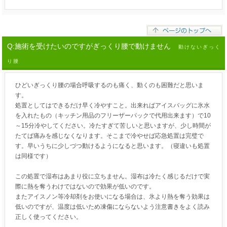
Q:施術を受けたいのですがぎっくり腰で動けません
動けないぎっく
り腰
ひどいぎっくり腰の場合呼吸するのも痛く、動くのも困難だと思いま
す。
処置としてはできるだけ早く冷やすこと。出来ればアイスバッグに氷水
を入れたもの（キッチン用品のフリーザーパックで代用出来ます）で10
～15分冷やしてください。冷たすぎて苦しいと思いますが、少し時間が
たてば痛みを感じなくなります。そこまで冷やせば応急処置は完璧で
す。早いうちに少しづつ動けるようになると思います。（寝違いも処置
は同様です）
この処置で湿布はあまり役に立ちません。湿布は冷たく感じるだけで実
際に熱を奪うわけではないので効果が低いのです。
またアイスノン等冷却剤をお使いになる場合は、氷より熱を奪う効果は
低いのですが、温度は低いため凍傷にならないよう注意書きをよく読み
正しく使ってください。