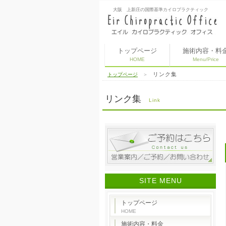
大阪 上新庄の国際基準カイロプラクティック
トップページ
施術内容・料
HOME
Menu/Price
リンク集
トップページ
＞
リンク集
Link
SITE MENU
トップページ
HOME
施術内容・料金