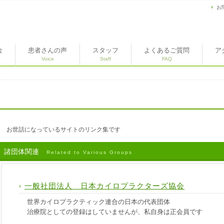
お
金
患者さんの声
スタッフ
よくあるご質問
ア
Voice
Staff
FAQ
お世話になっているサイトのリンク集です
諸団体関連
Related to Various Groups
一般社団法人 日本カイロプラクターズ協会
世界カイロプラクティック連合の日本の代表団体
治療院としての登録はしていませんが、私自身は正会員です