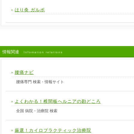
はり灸 ガルボ
情報関連
Infomation relations
腰痛ナビ
腰痛専門 検索・情報サイト
よくわかる！椎間板ヘルニアの勘どころ
全国 病院・治療院 検索
厳選！カイロプラクティック治療院