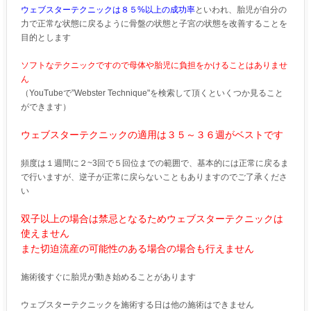
ウェブスターテクニックは８５%以上の成功率
といわれ、胎児が自分の
力で正常な状態に戻るように骨盤の状態と子宮の状態を改善することを
目的とします
ソフトなテクニックですので母体や胎児に負担をかけることはありませ
ん
（YouTubeで”Webster Technique"を検索して頂くといくつか見ること
ができます）
ウェブスターテクニックの適用は３５～３６週がベストです
頻度は１週間に２~3回で５回位までの範囲で、基本的には正常に戻るま
で行いますが、逆子が正常に戻らないこともありますのでご了承くださ
い
双子以上の場合は禁忌となるためウェブスターテクニックは
使えません
また切迫流産の可能性のある場合の場合も行えません
施術後すぐに胎児が動き始めることがあります
ウェブスターテクニックを施術する日は他の施術はできません