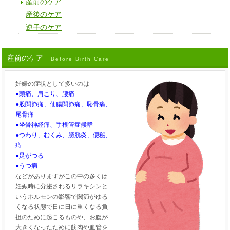
産前のケア
産後のケア
逆子のケア
産前のケア
Before Birth Care
妊婦の症状として多いのは
●頭痛、肩こり、腰痛
●股関節痛、仙腸関節痛、恥骨痛、
尾骨痛
●坐骨神経痛、手根管症候群
●つわり、むくみ、膀胱炎、便秘、
痔
●足がつる
●うつ病
などがありますがこの中の多くは
妊娠時に分泌されるリラキシンと
いうホルモンの影響で関節がゆる
くなる状態で日に日に重くなる負
担のために起こるものや、お腹が
大きくなったために筋肉や血管を