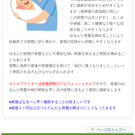
ずに脂肪や水分をためやすくなり
ます（排卵後の高温期と同じ）
この状態では太りやすく、むくみ
や便秘、肩こり腰痛など様々な症
状が起こりやすくなります
ゆるんだ骨盤を締めることにより
妊娠終了の状態に切り替わり、産後の症状から回復しやすくなります
ゆるんだ状態の骨盤などに不適切な強い刺激を加えると関節を痛めるこ
ともあります
実際に他所で産後の骨盤矯正を受けて「余計に痛くなりました」といっ
て来院される方も少なからずおられます
カイロプラクターは骨盤調整のプロフェッショナル
ですので、産後のゆ
るんだ骨盤や他の関節を早く元の状態に戻るよう適切に施術をします
●産後はなるべく早く施術することが好ましいです
●産後２ヶ月以上立つとだんだん骨盤が締まりにくくなってきます