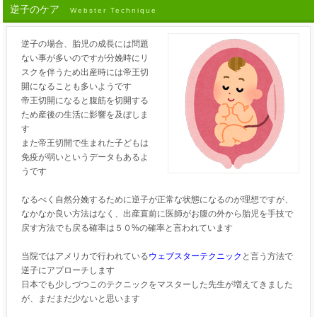
逆子のケア
Webster Technique
逆子の場合、胎児の成長には問題
ない事が多いのですが分娩時にリ
スクを伴うため出産時には帝王切
開になることも多いようです
帝王切開になると腹筋を切開する
ため産後の生活に影響を及ぼしま
す
また帝王切開で生まれた子どもは
免疫が弱いというデータもあるよ
うです
なるべく自然分娩するために逆子が正常な状態になるのが理想ですが、
なかなか良い方法はなく、出産直前に医師がお腹の外から胎児を手技で
戻す方法でも戻る確率は５０%の確率と言われています
当院ではアメリカで行われている
ウェブスターテクニック
と言う方法で
逆子にアプローチします
日本でも少しづつこのテクニックをマスターした先生が増えてきました
が、まだまだ少ないと思います