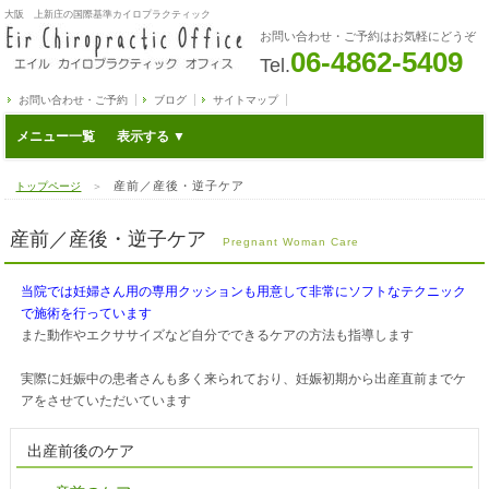
大阪 上新庄の国際基準カイロプラクティック
お問い合わせ・ご予約はお気軽にどうぞ
06-4862-5409
Tel.
お問い合わせ・ご予約
ブログ
サイトマップ
メニュー一覧
産前／産後・逆子ケア
トップページ
＞
産前／産後・逆子ケア
Pregnant Woman Care
当院では妊婦さん用の専用クッションも用意して非常にソフトなテクニック
で施術を行っています
また動作やエクササイズなど自分でできるケアの方法も指導します
実際に妊娠中の患者さんも多く来られており、妊娠初期から出産直前までケ
アをさせていただいています
出産前後のケア